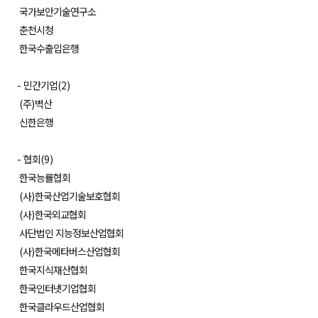
국가보안기술연구소
춘천시청
한국수출입은행
-
민간기업
(2)
(
주
)
벽산
신한은행
-
협회
(9)
한국능률협회
(
사
)
한국산업기술보호협회
(
사
)
한국외교협회
사단법인 지능정보산업협회
(
사
)
한국메타버스산업협회
한국지식재산협회
한국인터넷기업협회
한국클라우드산업협회