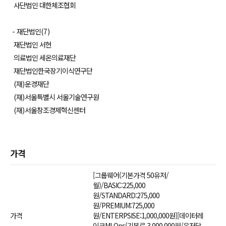
사단법인 대한체조협회
-
재단법인
(7)
재단법인 서현
의료법인 세온의료재단
재단법인한국장기이식연구단
(
재
)
운경재단
(
재
)
서울특별시 서울기술연구원
(
재
)
서울창조경제혁신센터
가격
[그룹웨어(기본가격 50유저/
월)/BASIC:225,000
원/STANDARD:275,000
원/PREMIUM:725,000
가격
원/ENTERPSISE:1,000,000원][데이터레
이크MLOps(기본료 3,000,000원/유저당