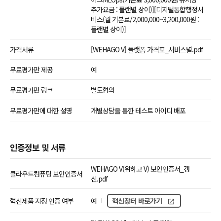
추가요금 : 플랜별 상이)][디지털통합행정서
비스(월 기본료/2,000,000~3,200,000원 :
플랜별 상이)]
가격서류
[WEHAGO V] 플랫폼 가격표_서비스별.pdf
무료평가판 제공
예
무료평가판 링크
별도협의
무료평가판에 대한 설명
개별상담을 통한 테스트 아이디 배포
인증정보 및 서류
WEHAGO V(위하고 V) 보안인증서_갱
클라우드컴퓨팅 보안인증서
신.pdf
혁신제품 지정 인증 여부
예
혁신장터 바로가기
open_in_new